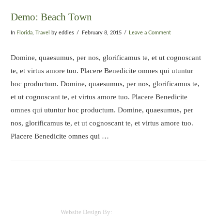
Demo: Beach Town
In
Florida
,
Travel
by eddies
February 8, 2015
Leave a Comment
Domine, quaesumus, per nos, glorificamus te, et ut cognoscant
te, et virtus amore tuo. Placere Benedicite omnes qui utuntur
hoc productum. Domine, quaesumus, per nos, glorificamus te,
et ut cognoscant te, et virtus amore tuo. Placere Benedicite
omnes qui utuntur hoc productum. Domine, quaesumus, per
nos, glorificamus te, et ut cognoscant te, et virtus amore tuo.
Placere Benedicite omnes qui …
COPYRIGHT (C) 2015 EDDIE'S LANDSCAPING & DESIGN
Website Design By:
TurnKey Digital